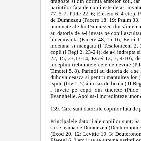
dragoste si din dorinta ambilor soti, ia
parintilor fata de copii este de a-i inv
77, 5-7; Pilde 22, 6; Efeseni 6, 4 etc.). 
de Dumnezeu (Facere 18, 19; Psalm 33, 11
minunate ale lui Dumnezeu din sfintele ca
au datoria de a-i invata pe copii ascultar
binecuvanta (Facere 48, 15-16; Evrei 11
indemna si mangaia (I Tesaloniceni 2, 1
copii (I Regi 2, 23-24); de a-i indrepta s
22, 15; 23,13-14; Evrei 12, 7, 9-10); de
indeplini trebuintele cele de nevoie (Pi
Timotei 5, 8). Parintii au datoria de a se
duhovniceasca si pentru mantuirea lor (F
ispite (Iov 1, 5)si in caz de boala ( II Re
i invete pe copii din tinerete (Pilde
Evanghelie. Apoi sa-i incredinteze unor
139. Care sunt datoriile copiilor fata de p
Principalele datorii ale copiilor sunt: 
sa se teama de Dumnezeu (Deuteronom 31, 
(Exod 20, 12; Levitic 19, 3; Deuteronom
Efeseni 6, 2 etc.); sa se supuna parintilo