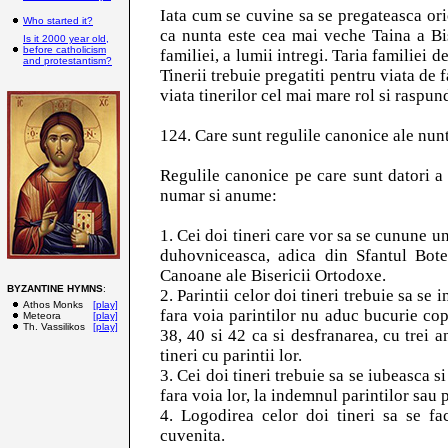
Iata cum se cuvine sa se pregateasca ori
Who started it?
ca nunta este cea mai veche Taina a Bis
Is it 2000 year old,
before catholicism
familiei, a lumii intregi. Taria familiei 
and protestantism?
Tinerii trebuie pregatiti pentru viata de f
viata tinerilor cel mai mare rol si raspun
124. Care sunt regulile canonice ale nunt
Regulile canonice pe care sunt datori a 
numar si anume:
1. Cei doi tineri care vor sa se cunune un
duhovniceasca, adica din Sfantul Bote
Canoane ale Bisericii Ortodoxe.
BYZANTINE HYMNS
:
2. Parintii celor doi tineri trebuie sa se 
Athos Monks
[play]
fara voia parintilor nu aduc bucurie cop
Meteora
[play]
Th. Vassilikos
[play]
38, 40 si 42 ca si desfranarea, cu trei 
tineri cu parintii lor.
3. Cei doi tineri trebuie sa se iubeasca s
fara voia lor, la indemnul parintilor sau 
4. Logodirea celor doi tineri sa se fa
cuvenita.