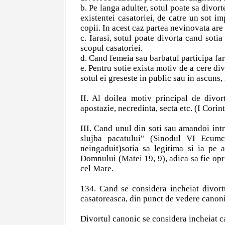
b. Pe langa adulter, sotul poate sa divort
existentei casatoriei, de catre un sot im
copii. In acest caz partea nevinovata are 
c. Iarasi, sotul poate divorta cand soti
scopul casatoriei.
d. Cand femeia sau barbatul participa fara
e. Pentru sotie exista motiv de a cere d
sotul ei greseste in public sau in ascuns, 
II. Al doilea motiv principal de divor
apostazie, necredinta, secta etc. (I Corint
III. Cand unul din soti sau amandoi int
slujba pacatului" (Sinodul VI Ecumc
neingaduit)sotia sa legitima si ia pe 
Domnului (Matei 19, 9), adica sa fie opr
cel Mare.
134. Cand se considera incheiat divort
casatoreasca, din punct de vedere canon
Divortul canonic se considera incheiat ca