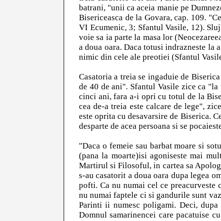
batrani, "unii ca aceia manie pe Dumnezeu
Bisericeasca de la Govara, cap. 109. "Ce
VI Ecumenic, 3; Sfantul Vasile, 12). Sluj
voie sa ia parte la masa lor (Neocezaree
a doua oara. Daca totusi indrazneste la a
nimic din cele ale preotiei (Sfantul Vasile
Casatoria a treia se ingaduie de Biseric
de 40 de ani". Sfantul Vasile zice ca "la
cinci ani, fara a-i opri cu totul de la Bi
cea de-a treia este calcare de lege", zic
este oprita cu desavarsire de Biserica. Cel
desparte de acea persoana si se pocaieste
"Daca o femeie sau barbat moare si sotu
(pana la moarte)isi agoniseste mai mul
Martirul si Filosoful, in cartea sa Apolo
s-au casatorit a doua oara dupa legea om
pofti. Ca nu numai cel ce preacurveste cu
nu numai faptele ci si gandurile sunt vazu
Parinti ii numesc poligami. Deci, dupa
Domnul samarinencei care pacatuise cu ci