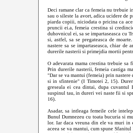
Deci ramane clar ca femeia nu trebuie in
sau o sileste la avort, adica ucidere de 
piarda copiii, niciodata o pricina ca ac
pruncii ei.a, femeia crestina si credinc
duhovnicul ei, sa se impartaseasca cu Tr
si, astfel, sa se pregateasca de moart
nastere sa se impartaseasca, chiar de ar
durerile nasterii si primejdia mortii pen
O adevarata mama crestina trebuie sa fie
Prin durerile nasterii, femeia castiga m
"Dar se va mantui (femeia) prin nastere de
si in sfintenie" (I Timotei 2, 15). Dur
greseala ei cea dintai, dupa cuvantul 
suspinul tau, in dureri vei naste fii si sp
16).
Asadar, sa intleaga femeile cele intele
Bunul Dumnezeu cu toata bucuria si mult
lor. Iar daca vreuna din ele va muri in c
aceea se va mantui, cum spune Sfanitul P