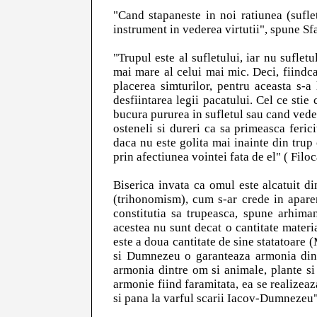
"Cand stapaneste in noi ratiunea (sufle
instrument in vederea virtutii", spune Sfa
"Trupul este al sufletului, iar nu sufletu
mai mare al celui mai mic. Deci, fiindca 
placerea simturilor, pentru aceasta s-a 
desfiintarea legii pacatului. Cel ce stie 
bucura pururea in sufletul sau cand vede 
osteneli si dureri ca sa primeasca feric
daca nu este golita mai inainte din trup 
prin afectiunea vointei fata de el" ( Filoca
Biserica invata ca omul este alcatuit di
(trihonomism), cum s-ar crede in aparen
constitutia sa trupeasca, spune arhiman
acestea nu sunt decat o cantitate materi
este a doua cantitate de sine statatoare 
si Dumnezeu o garanteaza armonia dintr
armonia dintre om si animale, plante si 
armonie fiind faramitata, ea se realizeaza
si pana la varful scarii Iacov-Dumnezeu