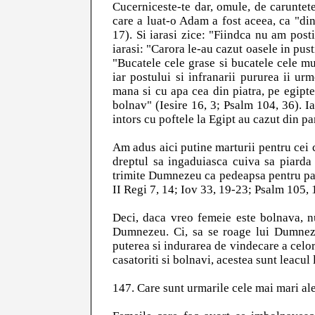
Cucerniceste-te dar, omule, de caruntete
care a luat-o Adam a fost aceea, ca "din
17). Si iarasi zice: "Fiindca nu am posti
iarasi: "Carora le-au cazut oasele in pus
"Bucatele cele grase si bucatele cele mu
iar postului si infranarii pururea ii ur
mana si cu apa cea din piatra, pe egipten
bolnav" (Iesire 16, 3; Psalm 104, 36). I
intors cu poftele la Egipt au cazut din 
Am adus aici putine marturii pentru cei c
dreptul sa ingaduiasca cuiva sa piarda
trimite Dumnezeu ca pedeapsa pentru pac
II Regi 7, 14; Iov 33, 19-23; Psalm 105, 1
Deci, daca vreo femeie este bolnava, n
Dumnezeu. Ci, sa se roage lui Dumnezeu
puterea si indurarea de vindecare a celor
casatoriti si bolnavi, acestea sunt leacul
147. Care sunt urmarile cele mai mari ale