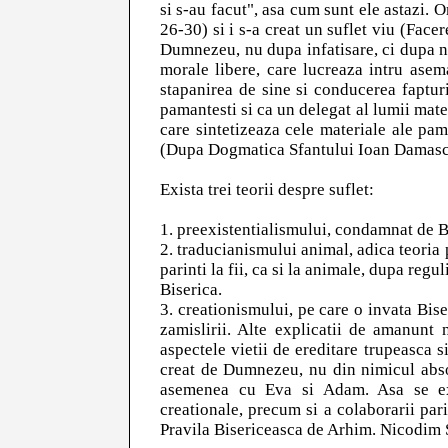
si s-au facut", asa cum sunt ele astazi. O
26-30) si i s-a creat un suflet viu (Facer
Dumnezeu, nu dupa infatisare, ci dupa ne
morale libere, care lucreaza intru ase
stapanirea de sine si conducerea faptur
pamantesti si ca un delegat al lumii mate
care sintetizeaza cele materiale ale pa
(Dupa Dogmatica Sfantului Ioan Damasc
Exista trei teorii despre suflet:
1. preexistentialismului, condamnat de B
2. traducianismului animal, adica teoria p
parinti la fii, ca si la animale, dupa reg
Biserica.
3. creationismului, pe care o invata Bis
zamislirii. Alte explicatii de amanunt 
aspectele vietii de ereditare trupeasca si
creat de Dumnezeu, nu din nimicul absolu
asemenea cu Eva si Adam. Asa se exp
creationale, precum si a colaborarii par
Pravila Bisericeasca de Arhim. Nicodim 