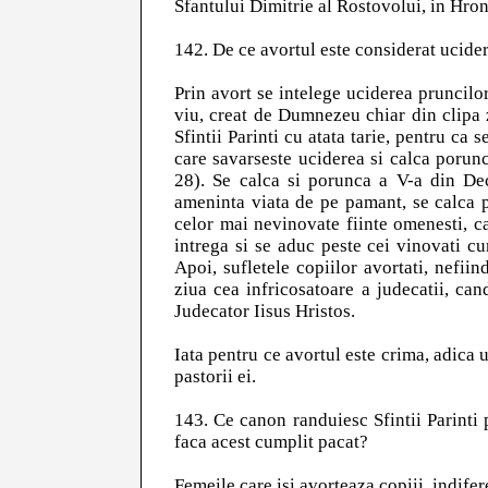
Sfantului Dimitrie al Rostovolui, in Hro
142. De ce avortul este considerat ucider
Prin avort se intelege uciderea pruncilor
viu, creat de Dumnezeu chiar din clipa z
Sfintii Parinti cu atata tarie, pentru ca s
care savarseste uciderea si calca porunc
28). Se calca si porunca a V-a din Dec
ameninta viata de pe pamant, se calca p
celor mai nevinovate fiinte omenesti, ca
intrega si se aduc peste cei vinovati cu
Apoi, sufletele copiilor avortati, nefii
ziua cea infricosatoare a judecatii, can
Judecator Iisus Hristos.
Iata pentru ce avortul este crima, adica 
pastorii ei.
143. Ce canon randuiesc Sfintii Parinti 
faca acest cumplit pacat?
Femeile care isi avorteaza copiii, indife