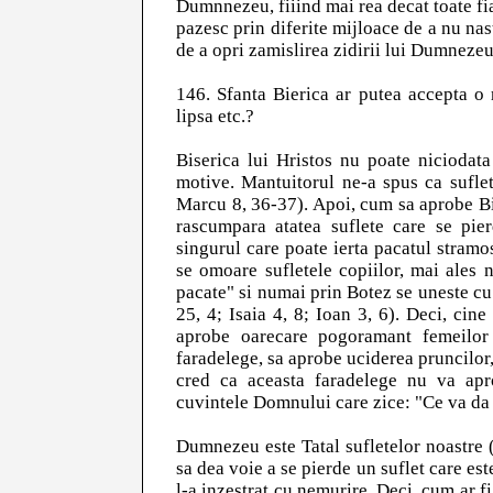
Dumnnezeu, fiiind mai rea decat toate fi
pazesc prin diferite mijloace de a nu nast
de a opri zamislirea zidirii lui Dumnezeu
146. Sfanta Bierica ar putea accepta o 
lipsa etc.?
Biserica lui Hristos nu poate niciodata
motive. Mantuitorul ne-a spus ca sufle
Marcu 8, 36-37). Apoi, cum sa aprobe Bis
rascumpara atatea suflete care se pier
singurul care poate ierta pacatul stramo
se omoare sufletele copiilor, mai ales 
pacate" si numai prin Botez se uneste cu H
25, 4; Isaia 4, 8; Ioan 3, 6). Deci, cin
aprobe oarecare pogoramant femeilor 
faradelege, sa aprobe uciderea pruncilor
cred ca aceasta faradelege nu va apr
cuvintele Domnului care zice: "Ce va da 
Dumnezeu este Tatal sufletelor noastre (
sa dea voie a se pierde un suflet care este
l-a inzestrat cu nemurire. Deci, cum ar 