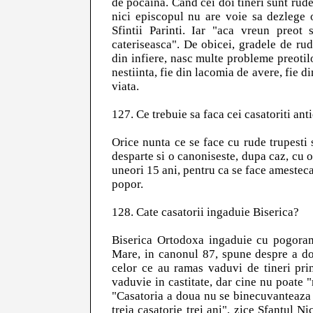
de pocaina. Cand cei doi tineri sunt rude a
nici episcopul nu are voie sa dezlege 
Sfintii Parinti. Iar "aca vreun preot
cateriseasca". De obicei, gradele de rude
din infiere, nasc multe probleme preotilor
nestiinta, fie din lacomia de avere, fie d
viata.
127. Ce trebuie sa faca cei casatoriti an
Orice nunta ce se face cu rude trupesti s
desparte si o canoniseste, dupa caz, cu o
uneori 15 ani, pentru ca se face amestec
popor.
128. Cate casatorii ingaduie Biserica?
Biserica Ortodoxa ingaduie cu pogoraman
Mare, in canonul 87, spune despre a do
celor ce au ramas vaduvi de tineri prin
vaduvie in castitate, dar cine nu poate "
"Casatoria a doua nu se binecuvanteaza c
treia casatorie trei ani", zice Sfantul 