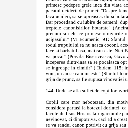
primesc pedepse grele inca din viata ace
pacatul uciderii de prunci: "Despre feme
faca ucideri, sa se opreasca, dupa hotara
Dar procedand cu iubire de oameni, dupa
treptele canonisirilor hotarate" (Ancir
precum si cele ce primesc otravurile 
ucigasului" (VI Ecumenic, 91; Sfantul 
rodul trupului si sa nu nasca coconi, acee
face si barbatul asa, mai rau este. Nici B
va pocai" (Pravila Bisericeasca, Govor
inceperea dintr-insa sa se pocaiasca opt 
se ingroape in cimitir" ( Ibidem, 115; i
voie, un an se canoniseste" (Sfantul Ioan
grija de prunc, sa fie supusa vinovatiei u
144. Unde se afla sufletele copiilor avorta
Copiii care mor nebotezati, din motiv
considera partasi la botezul dorintei, ca
facute de Iisus Hristos la rugaciunile p
nevinovat, ci dimpotriva, caci El a creat 
se va randui canon potrivit cu grija sau