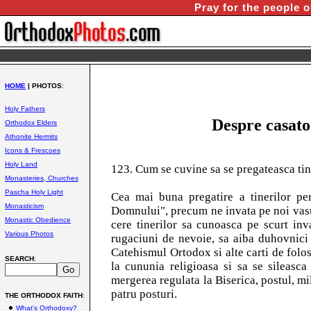
Pray for the people o
HOME
| PHOTOS
:
Holy Fathers
Despre casator
Orthodox Elders
Athonite Hermits
Icons & Frescoes
Holy Land
123. Cum se cuvine sa se pregateasca tin
Monasteries, Churches
Pascha Holy Light
Cea mai buna pregatire a tinerilor pent
Monasticism
Domnului", precum ne invata pe noi vasul
Monastic Obedience
cere tinerilor sa cunoasca pe scurt inv
Various Photos
rugaciuni de nevoie, sa aiba duhovnici 
Catehismul Ortodox si alte carti de folos
SEARCH
:
la cununia religioasa si sa se sileasc
mergerea regulata la Biserica, postul, mil
patru posturi.
THE ORTHODOX FAITH
:
What's Orthodoxy?