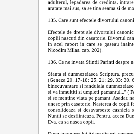
adulterul, lepadarea de credinta, intra
aratate mai sus, sa se tina seama si de mo
135. Care sunt efectele divortului canon
Efectele de drept ale divortului canonic s
copiii nascuti din casatorie. Divortul ca
in acel raport in care se gaseau inain
Nicodim Milas, cap. 202).
136. Ce ne invata Sfintii Parinti despre 
Sfanta si dumnezeiasca Scriptura, precum
(Geneza 20, 17-18; 25, 21; 29, 33; 30, 6,
binecuvantare si randuiala dumnezeiasca
si va inmultiti si umpleti pamantul..." (
si se mentine viata pe pamant. Asadar, na
unesc prin casatorie. Nasterea de copii 
consolideaza si desavarseste casnicia s
Nuntii se desfiinteaza. Pentru, aceea D
Eva, ca sa nasca copii.
Dupa izgonirea lui Adam din rai, nastere