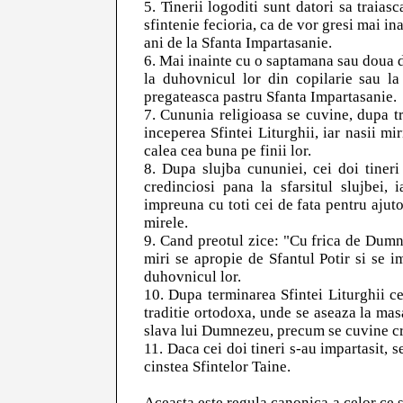
5. Tinerii logoditi sunt datori sa traias
sfintenie fecioria, ca de vor gresi mai ina
ani de la Sfanta Impartasanie.
6. Mai inainte cu o saptamana sau doua d
la duhovnicul lor din copilarie sau la
pregateasca pastru Sfanta Impartasanie.
7. Cununia religioasa se cuvine, dupa tr
inceperea Sfintei Liturghii, iar nasii mir
calea cea buna pe finii lor.
8. Dupa slujba cununiei, cei doi tineri
credinciosi pana la sfarsitul slujbei,
impreuna cu toti cei de fata pentru ajuto
mirele.
9. Cand preotul zice: "Cu frica de Dumne
miri se apropie de Sfantul Potir si se i
duhovnicul lor.
10. Dupa terminarea Sfintei Liturghii c
traditie ortodoxa, unde se aseaza la mas
slava lui Dumnezeu, precum se cuvine cre
11. Daca cei doi tineri s-au impartasit, s
cinstea Sfintelor Taine.
Aceasta este regula canonica a celor ce se