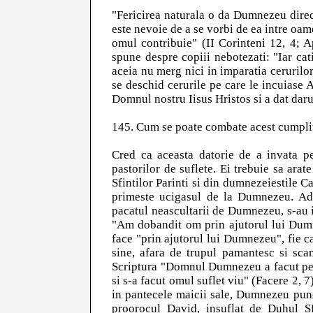
"Fericirea naturala o da Dumnezeu direct
este nevoie de a se vorbi de ea intre oame
omul contribuie" (II Corinteni 12, 4; A
spune despre copiii nebotezati: "Iar cati
aceia nu merg nici in imparatia cerurilo
se deschid cerurile pe care le incuiase 
Domnul nostru Iisus Hristos si a dat dar
145. Cum se poate combate acest cumplit p
Cred ca aceasta datorie de a invata pe
pastorilor de suflete. Ei trebuie sa arat
Sfintilor Parinti si din dumnezeiestile C
primeste ucigasul de la Dumnezeu. Ad
pacatul neascultarii de Dumnezeu, s-au 
"Am dobandit om prin ajutorul lui Dumne
face "prin ajutorul lui Dumnezeu", fie ca
sine, afara de trupul pamantesc si sca
Scriptura "Domnul Dumnezeu a facut pe om
si s-a facut omul suflet viu" (Facere 2, 7
in pantecele maicii sale, Dumnezeu pune
proorocul David, insuflat de Duhul Sfa