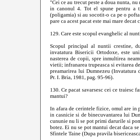
"Cei ce au trecut peste a doua nunta, nu m
in canonul 4. Tot el spune pentru a tr
(poligamia) si au socotit-o ca pe o poft
pare ca acest pacat este mai mare decat c
129. Care este scopul evanghelic al nunti
Scopul principal al nuntii crestine,
invatatura Bisericii Ortodoxe, este u
nasterea de copii, spre inmultirea neamu
vietii; infranarea trupeasca si evitarea de
preamarirea lui Dumnezeu (Invatatura d
Pr. I. Bria, 1981, pag. 95-96).
130. Ce pacat savarsesc cei ce traiesc fa
mantui?
In afara de cerintele fizice, omul are in p
in casnicie si de binecuvantarea lui Dum
cununie nu li se pot primi darurile si pome
botez. Ei nu se pot mantui decat daca se
Sfintele Taine (Dupa pravila bisericeasc