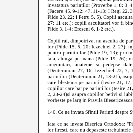
invatatura parintilor (Proverbe 1, 8; 3, 4;
(Facere 45, 9-12; 47, 11-13; I Regi 22, 3-
Pilde 23, 22; I Petru 5, 5). Copiii ascult
27; 11 etc.); copiii ascultatori vor fi 
Pilde 3, 1-4; Efeseni 6, 1-2 etc.).
Copiii rai, dimpotriva, nu asculta de par
lor (Pilde 15, 5, 20; Iezechiel 2, 27); 
pentru parintii lor (Pilde 19, 13); pricin
tata, alunga pe mama (Pilde 19, 26); nu
amenintari, anateme si pedepse date
(Deuteronom 27, 16; Iezechiel 22, 7, 1
parintilor (Deuteronom 21, 18-21); asupra
care blestema pe parinti (Iesire 21, 17;
copiilor care bat pe parinti lor (Iesire 2
2, 23-24)si asupra copiilor betivi si iu
vorbeste pe larg in Pravila Biesericeasca
140. Ce ne invata Sfintii Parinti despre S
Iata ce ne invata Biserica Ortodoxa: "Pl
lor firesti, care nu depaseste trebuintele