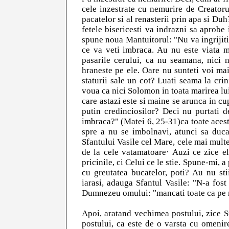
cele inzestrate cu nemurire de Creator
pacatelor si al renasterii prin apa si Duh
fetele bisericesti va indrazni sa aprobe
spune noua Mantuitorul: "Nu va ingrijiti
ce va veti imbraca. Au nu este viata m
pasarile cerului, ca nu seamana, nici 
hraneste pe ele. Oare nu sunteti voi mai
staturii sale un cot? Luati seama la cri
voua ca nici Solomon in toata marirea lui
care astazi este si maine se arunca in c
putin credinciosilor? Deci nu purtati
imbraca?" (Matei 6, 25-31)ca toate aceste
spre a nu se imbolnavi, atunci sa duca
Sfantului Vasile cel Mare, cele mai mult
de la cele vatamatoare· Auzi ce zice el
pricinile, ci Celui ce le stie. Spune-mi, a
cu greutatea bucatelor, poti? Au nu sti
iarasi, adauga Sfantul Vasile: "N-a fost
Dumnezeu omului: "mancati toate ca pe ni
Apoi, aratand vechimea postului, zice Sf
postului, ca este de o varsta cu omenire