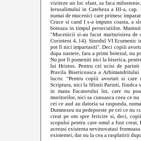
viziteze un loc sfant, sa faca milostenie,
Ierusalimului in Cateheza a III-a, cap.
numai de mucenici care primesc imparata 
Cruce si cand I s-a impuns coasta, a sl
boteaza in timpul persecutiilor. Mantui
"Mucenicii si-au facut marturisirea de c
Corinteni 4, 14). Sinodul VI Ecumenic i
pot fi nici impartasiti". Deci copiii avor
dupa nastere, fara a primi botezul, nu p
Nu pot fi pomeniti nici la biserica, pent
lui Hristos. Pentru cei ucisi de parint
Pravila Bisericeasca a Arhimandritului
lucru: "Pentru copiii avortati si care
Scriptura, nici la Sfintii Parinti, fiindca
in mana Facatorului lor, care nu poa
muritorilor, nici sa cunoasca ceea ce nu
cei ce aud au datoria sa raspunda, numa
Dumnezeu nu pedepseste pe cei ce nu cuno
creat pe om spre fericire si, deci, copi
scopului pentru care omul a fost creat, E
aceeasi existenta nevinovatasi frumoasa cr
existentei, dar nu la cea a rasplatirii dup