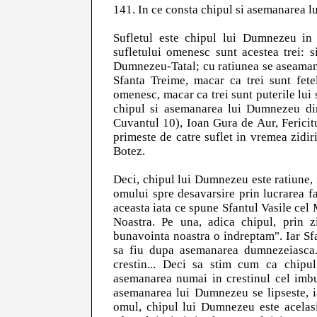
141. In ce consta chipul si asemanarea 
Sufletul este chipul lui Dumnezeu in o
sufletului omenesc sunt acestea trei: 
Dumnezeu-Tatal; cu ratiunea se aseamana
Sfanta Treime, macar ca trei sunt fete
omenesc, macar ca trei sunt puterile lui s
chipul si asemanarea lui Dumnezeu din
Cuvantul 10), Ioan Gura de Aur, Fericitu
primeste de catre suflet in vremea zidir
Botez.
Deci, chipul lui Dumnezeu este ratiune, 
omului spre desavarsire prin lucrarea 
aceasta iata ce spune Sfantul Vasile ce
Noastra. Pe una, adica chipul, prin 
bunavointa noastra o indreptam". Iar Sf
sa fiu dupa asemanarea dumnezeiasca.
crestin... Deci sa stim cum ca chipu
asemanarea numai in crestinul cel imbu
asemanarea lui Dumnezeu se lipseste, i
omul, chipul lui Dumnezeu este acelasi