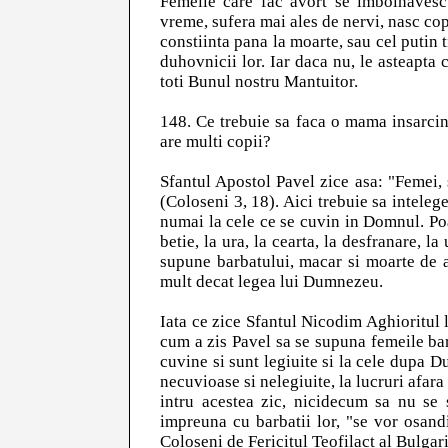
Femeile care fac avort se imbolnavesc 
vreme, sufera mai ales de nervi, nasc copi
constiinta pana la moarte, sau cel putin
duhovnicii lor. Iar daca nu, le asteapta
toti Bunul nostru Mantuitor.
148. Ce trebuie sa faca o mama insarcina
are multi copii?
Sfantul Apostol Pavel zice asa: "Femei,
(Coloseni 3, 18). Aici trebuie sa inteleg
numai la cele ce se cuvin in Domnul. Poat
betie, la ura, la cearta, la desfranare, l
supune barbatului, macar si moarte de a
mult decat legea lui Dumnezeu.
Iata ce zice Sfantul Nicodim Aghioritul l
cum a zis Pavel sa se supuna femeile bar
cuvine si sunt legiuite si la cele dupa D
necuvioase si nelegiuite, la lucruri afara
intru acestea zic, nicidecum sa nu se 
impreuna cu barbatii lor, "se vor osand
Coloseni de Fericitul Teofilact al Bulgar