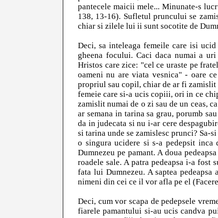
pantecele maicii mele... Minunate-s lucr
138, 13-16). Sufletul pruncului se zami
chiar si zilele lui ii sunt socotite de Du
Deci, sa inteleaga femeile care isi ucid
gheena focului. Caci daca numai a uri
Hristos care zice: "cel ce uraste pe frate
oameni nu are viata vesnica" - oare c
propriul sau copil, chiar de ar fi zamisli
femeie care si-a ucis copiii, ori in ce 
zamislit numai de o zi sau de un ceas, c
ar semana in tarina sa grau, porumb sau 
da in judecata si nu i-ar cere despagub
si tarina unde se zamislesc prunci? Sa-si
o singura ucidere si s-a pedepsit inca 
Dumnezeu pe pamant. A doua pedeapsa sa
roadele sale. A patra pedeapsa i-a fost s
fata lui Dumnezeu. A saptea pedeapsa a
nimeni din cei ce il vor afla pe el (Facere
Deci, cum vor scapa de pedepsele vremel
fiarele pamantului si-au ucis candva pui