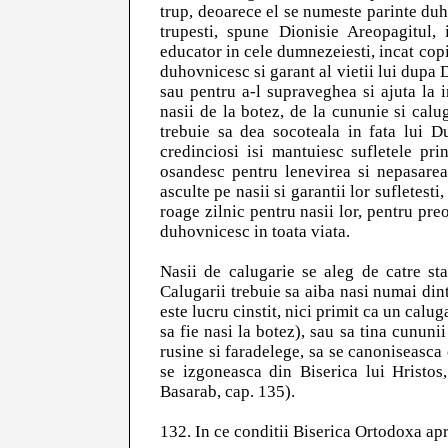
trup, deoarece el se numeste parinte du
trupesti, spune Dionisie Areopagitul,
educator in cele dumnezeiesti, incat copi
duhovnicesc si garant al vietii lui dupa
sau pentru a-l supraveghea si ajuta la 
nasii de la botez, de la cununie si calu
trebuie sa dea socoteala in fata lui D
credinciosi isi mantuiesc sufletele pri
osandesc pentru lenevirea si nepasarea f
asculte pe nasii si garantii lor sufletesti
roage zilnic pentru nasii lor, pentru preo
duhovnicesc in toata viata.
Nasii de calugarie se aleg de catre sta
Calugarii trebuie sa aiba nasi numai dint
este lucru cinstit, nici primit ca un calu
sa fie nasi la botez), sau sa tina cununii
rusine si faradelege, sa se canoniseasca
se izgoneasca din Biserica lui Hristos
Basarab, cap. 135).
132. In ce conditii Biserica Ortodoxa ap