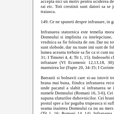
accepta nici un motiv pentru uciderea de c
rai etc. Toti crestinii sunt datori sa s
traiasca.
149. Ce ne spuneti despre infranare, in 
Infranarea statornica este temelia mora
Domnului si implinita cu intelepciune,
vrednica sa fie folosita de om. Dar nu to
sunt slobode, dar nu toate imi sunt de fol
lumea aceasta trebuie sa fie ca si cum nu 
31; I Timotei 4, 4; Tit 1, 15). Indeosebi c
infranare (VI Ecumenic 12,13,18, 30)
mantuirea lor (Fapte 20, 34-35; I Corinteni 
Batranii si bolnavii care si-au istovit t
hrana mai buna, fiindca infranarea rec
unde pacatul a slabit si infranarea se 
numele Domnului (Romani 16, 3-6). Cei sc
supuna sfaturilor duhovnicilor. Cei hranit
postul spre a lor paguba trupeasca si sufl
seama inaintea Domnului ca nu au mers pe
(Tit 1, 16; Romani 14, 14). Infranarea t