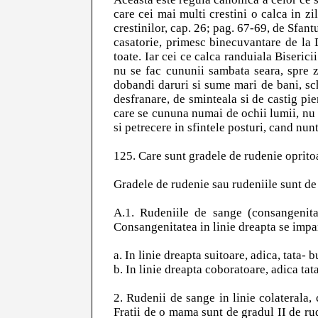
care cei mai multi crestini o calca in z
crestinilor, cap. 26; pag. 67-69, de Sfant
casatorie, primesc binecuvantare de la D
toate. Iar cei ce calca randuiala Biserici
nu se fac cununii sambata seara, spre z
dobandi daruri si sume mari de bani, sc
desfranare, de sminteala si de castig pie
care se cununa numai de ochii lumii, nu 
si petrecere in sfintele posturi, cand nunt
125. Care sunt gradele de rudenie oprito
Gradele de rudenie sau rudeniile sunt de 
A.1. Rudeniile de sange (consangenitat
Consangenitatea in linie dreapta se impa
a. In linie dreapta suitoare, adica, tata- b
b. In linie dreapta coboratoare, adica tata
2. Rudenii de sange in linie colaterala, 
Fratii de o mama sunt de gradul II de rud