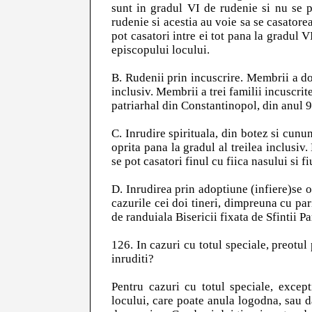
sunt in gradul VI de rudenie si nu se po
rudenie si acestia au voie sa se casatorea
pot casatori intre ei tot pana la gradul V
episcopului locului.
B. Rudenii prin incuscrire. Membrii a dou
inclusiv. Membrii a trei familii incuscrit
patriarhal din Constantinopol, din anul 
C. Inrudire spirituala, din botez si cununi
oprita pana la gradul al treilea inclusiv
se pot casatori finul cu fiica nasului si fi
D. Inrudirea prin adoptiune (infiere)se op
cazurile cei doi tineri, dimpreuna cu pari
de randuiala Bisericii fixata de Sfintii Par
126. In cazuri cu totul speciale, preotul
inruditi?
Pentru cazuri cu totul speciale, excep
locului, care poate anula logodna, sau 