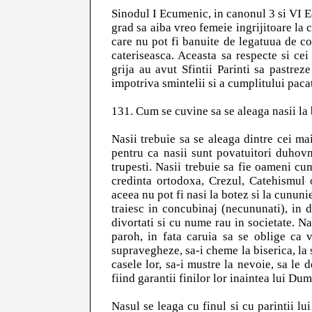
Sinodul I Ecumenic, in canonul 3 si VI E
grad sa aiba vreo femeie ingrijitoare la 
care nu pot fi banuite de legatuua de co
cateriseasca. Aceasta sa respecte si cei
grija au avut Sfintii Parinti sa pastrez
impotriva smintelii si a cumplitului pacat
131. Cum se cuvine sa se aleaga nasii la bo
Nasii trebuie sa se aleaga dintre cei mai
pentru ca nasii sunt povatuitori duhovni
trupesti. Nasii trebuie sa fie oameni cu
credinta ortodoxa, Crezul, Catehismul 
aceea nu pot fi nasi la botez si la cununie 
traiesc in concubinaj (necununati), in d
divortati si cu nume rau in societate. Na
paroh, in fata caruia sa se oblige ca v
supravegheze, sa-i cheme la biserica, la 
casele lor, sa-i mustre la nevoie, sa le d
fiind garantii finilor lor inaintea lui Du
Nasul se leaga cu finul si cu parintii lu