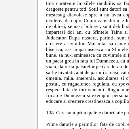
tina curatenie in zilele randuite, sa f
dragoste pentru toti. Sotii sunt datori sa 
mestesug diavolesc spre a nu avea copi
uciderea de copii. Copiii zamisliti in zile
de obicei, se nasc bolnavi, sunt debili s
impartasi doi ani cu Sfintele Taine s
Judecator. Dupa nastere, parintii sunt
crestere a copiilor. Mai intai sa caute 
biserica, sa-i impartaseasca cu Sfintele
bune, sa nu-i smineasca cu cuvintele si fa
un pacat greu in fata lui Dumnezeu, cu ur
viata, datorita pacatelor pe care le-au de
sa fie invatati, atat de parinti si nasi, c
omenia, mila, smerenia, ascultarea si c
postul, cu rugaciunea regulata, cu spoved
respect fata de toti oamenii. Rugaciunea
frica de Dumnezeu si exemplul personal 
educare si crestere crestineasca a copiilo
138. Care sunt principalele datorii ale pa
Prima datorie a parintilor fata de copii e