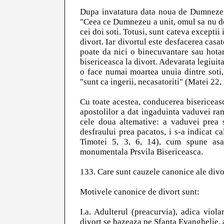
Dupa invatatura data noua de Dumnezeu, 
"Ceea ce Dumnezeu a unit, omul sa nu de
cei doi soti. Totusi, sunt cateva exceptii 
divort. Iar divortul este desfacerea casat
poate da nici o binecuvantare sau hotar
bisericeasca la divort. Adevarata legiuita
o face numai moartea unuia dintre soti,
"sunt ca ingerii, necasatoriti" (Matei 22,
Cu toate acestea, conducerea bisericeas
apostolilor a dat ingaduinta vaduvei ram
cele doua altemative: a vaduvei prea s
desfraului prea pacatos, i s-a indicat ca
Timotei 5, 3, 6, 14), cum spune asa
monumentala Prsvila Bisericeasca.
133. Care sunt cauzele canonice ale divo
Motivele canonice de divort sunt:
I.a. Adulterul (preacurvia), adica viol
divort se bazeaza pe Sfanta Evanghelie, a