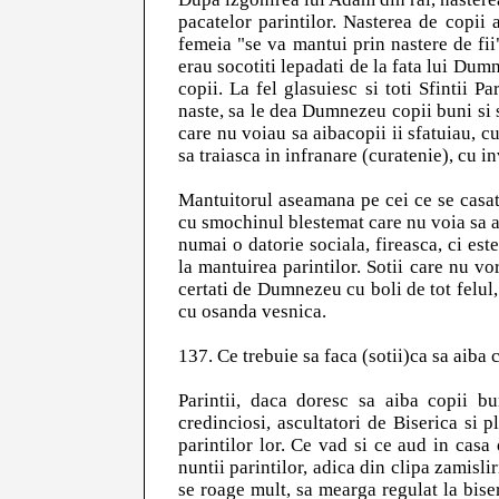
pacatelor parintilor. Nasterea de copii 
femeia "se va mantui prin nastere de fii
erau socotiti lepadati de la fata lui Du
copii. La fel glasuiesc si toti Sfintii 
naste, sa le dea Dumnezeu copii buni si s
care nu voiau sa aibacopii ii sfatuiau, 
sa traiasca in infranare (curatenie), cu in
Mantuitorul aseamana pe cei ce se casat
cu smochinul blestemat care nu voia sa a
numai o datorie sociala, fireasca, ci es
la mantuirea parintilor. Sotii care nu vo
certati de Dumnezeu cu boli de tot felul,
cu osanda vesnica.
137. Ce trebuie sa faca (sotii)ca sa aiba 
Parintii, daca doresc sa aiba copii bun
credinciosi, ascultatori de Biserica si 
parintilor lor. Ce vad si ce aud in casa
nuntii parintilor, adica din clipa zamislir
se roage mult, sa mearga regulat la bise