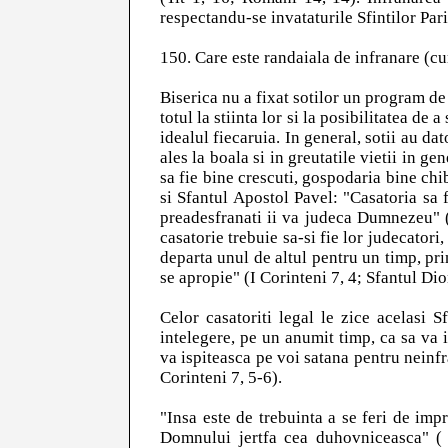
respectandu-se invataturile Sfintilor Parin
150. Care este randaiala de infranare (cur
Biserica nu a fixat sotilor un program de 
totul la stiinta lor si la posibilitatea de
idealul fiecaruia. In general, sotii au dat
ales la boala si in greutatile vietii in ge
sa fie bine crescuti, gospodaria bine chi
si Sfantul Apostol Pavel: "Casatoria sa fi
preadesfranati ii va judeca Dumnezeu" (E
casatorie trebuie sa-si fie lor judecatori
departa unul de altul pentru un timp, pri
se apropie" (I Corinteni 7, 4; Sfantul Dio
Celor casatoriti legal le zice acelasi 
intelegere, pe un anumit timp, ca sa va 
va ispiteasca pe voi satana pentru neinfr
Corinteni 7, 5-6).
"Insa este de trebuinta a se feri de im
Domnului jertfa cea duhovniceasca" ( 