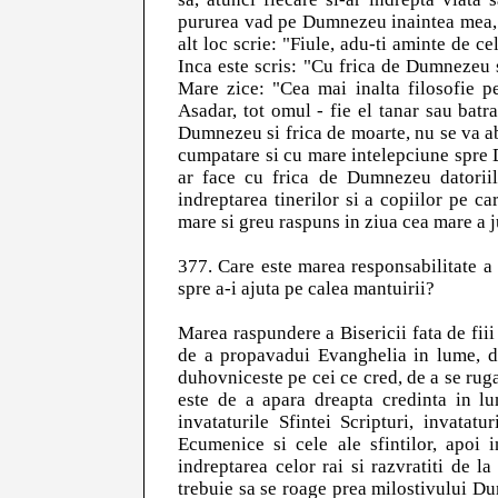
pururea vad pe Dumnezeu inaintea mea, c
alt loc scrie: "Fiule, adu-ti aminte de ce
Inca este scris: "Cu frica de Dumnezeu s
Mare zice: "Cea mai inalta filosofie p
Asadar, tot omul - fie el tanar sau batra
Dumnezeu si frica de moarte, nu se va aba
cumpatare si cu mare intelepciune spre D
ar face cu frica de Dumnezeu datoriile
indreptarea tinerilor si a copiilor pe 
mare si greu raspuns in ziua cea mare a j
377. Care este marea responsabilitate a 
spre a-i ajuta pe calea mantuirii?
Marea raspundere a Bisericii fata de fiii 
de a propavadui Evanghelia in lume, de
duhovniceste pe cei ce cred, de a se ruga
este de a apara dreapta credinta in l
invataturile Sfintei Scripturi, invatatu
Ecumenice si cele ale sfintilor, apoi i
indreptarea celor rai si razvratiti de l
trebuie sa se roage prea milostivului D