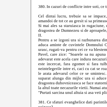
380. In cazuri de conflicte intre soti, ce
Cel dintai lucru, trebuie sa se impace
amandoi de tot ce au gresit si sa primeas
Si mai ales sa staruiasca in rugaciune, 
dragostea de Dumnezeu si de aproapele,
II.
Pentru a se izgoni ura si razbunarea din
aduca aminte de cuvintele Domnului Car
urasc, rugati-va pentru cei ce va bleste
Pavel, care zice: "Soarele sa nu apuna 
adevarat este acela care indura necazuril
este incercat, fara zgomot si fara tul
neintelegerile intre ei, caci cu cat se r
le arata adevarul celor ce se smintesc
suparat alunga din mijloc ura si aduce
dragostea duhovniceasca se face statornica
la altul toate necazurile vietii. Numai at
"Purtati sarcina unul altuia si asa veti pl
381. Ce sfaturi evanghelice dati parintilo
ucigase?