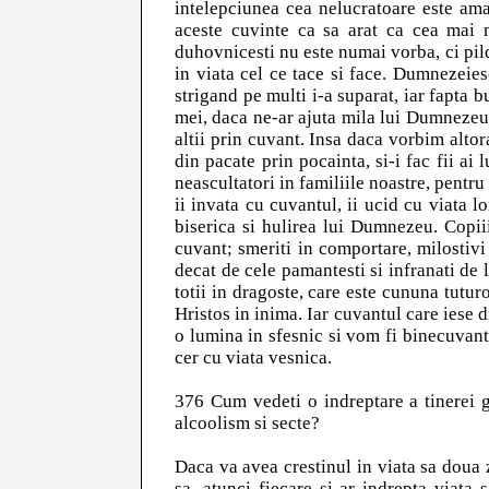
intelepciunea cea nelucratoare este ama
aceste cuvinte ca sa arat ca cea mai m
duhovnicesti nu este numai vorba, ci pilda
in viata cel ce tace si face. Dumnezeie
strigand pe multi i-a suparat, iar fapta bu
mei, daca ne-ar ajuta mila lui Dumnezeu
altii prin cuvant. Insa daca vorbim altor
din pacate prin pocainta, si-i fac fii a
neascultatori in familiile noastre, pentru
ii invata cu cuvantul, ii ucid cu viata lo
biserica si hulirea lui Dumnezeu. Copiii
cuvant; smeriti in comportare, milostivi
decat de cele pamantesti si infranati de 
totii in dragoste, care este cununa tutu
Hristos in inima. Iar cuvantul care iese 
o lumina in sfesnic si vom fi binecuvant
cer cu viata vesnica.
376 Cum vedeti o indreptare a tinerei ge
alcoolism si secte?
Daca va avea crestinul in viata sa doua 
sa, atunci fiecare si-ar indrepta viat