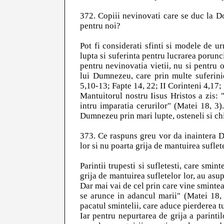
372. Copiii nevinovati care se duc la Do
pentru noi?
Pot fi considerati sfinti si modele de ur
lupta si suferinta pentru lucrarea porunc
pentru nevinovatia vietii, nu si pentru o
lui Dumnezeu, care prin multe suferini
5,10-13; Fapte 14, 22; II Corinteni 4,17; 
Mantuitorul nostru Iisus Hristos a zis: 
intru imparatia cerurilor" (Matei 18, 3).
Dumnezeu prin mari lupte, osteneli si chi
373. Ce raspuns greu vor da inaintera Do
lor si nu poarta grija de mantuirea suflet
Parintii trupesti si sufletesti, care smint
grija de mantuirea sufletelor lor, au asup
Dar mai vai de cel prin care vine smintea
se arunce in adancul marii" (Matei 18, 
pacatul smintelii, care aduce pierderea tu
Iar pentru nepurtarea de grija a parintilo