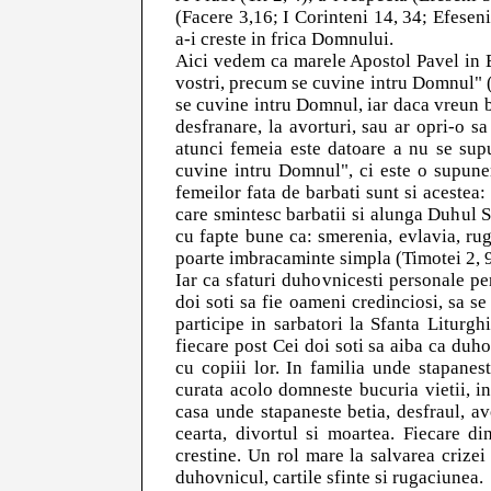
(Facere 3,16; I Corinteni 14, 34; Efeseni 
a-i creste in frica Domnului.
Aici vedem ca marele Apostol Pavel in Ep
vostri, precum se cuvine intru Domnul" (
se cuvine intru Domnul, iar daca vreun ba
desfranare, la avorturi, sau ar opri-o sa 
atunci femeia este datoare a nu se sup
cuvine intru Domnul", ci este o supuner
femeilor fata de barbati sunt si acestea
care smintesc barbatii si alunga Duhul Sf
cu fapte bune ca: smerenia, evlavia, rug
poarte imbracaminte simpla (Timotei 2, 9-1
Iar ca sfaturi duhovnicesti personale p
doi soti sa fie oameni credinciosi, sa se 
participe in sarbatori la Sfanta Liturgh
fiecare post Cei doi soti sa aiba ca duho
cu copiii lor. In familia unde stapanes
curata acolo domneste bucuria vietii, i
casa unde stapaneste betia, desfraul, avo
cearta, divortul si moartea. Fiecare din
crestine. Un rol mare la salvarea crizei
duhovnicul, cartile sfinte si rugaciunea.