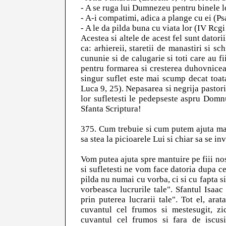
- A se ruga lui Dumnezeu pentru binele lo
- A-i compatimi, adica a plange cu ei (Psa
- A le da pilda buna cu viata lor (IV Rcgi
Acestea si altele de acest fel sunt datorii
ca: arhiereii, staretii de manastiri si sch
cununie si de calugarie si toti care au fi
pentru formarea si cresterea duhovniceas
singur suflet este mai scump decat toa
Luca 9, 25). Nepasarea si negrija pastoril
lor sufletesti le pedepseste aspru Domn
Sfanta Scriptura!
375. Cum trebuie si cum putem ajuta mai m
sa stea la picioarele Lui si chiar sa se i
Vom putea ajuta spre mantuire pe fiii nost
si sufletesti ne vom face datoria dupa c
pilda nu numai cu vorba, ci si cu fapta si 
vorbeasca lucrurile tale". Sfantul Isaac
prin puterea lucrarii tale". Tot el, ara
cuvantul cel frumos si mestesugit, zic
cuvantul cel frumos si fara de iscusi