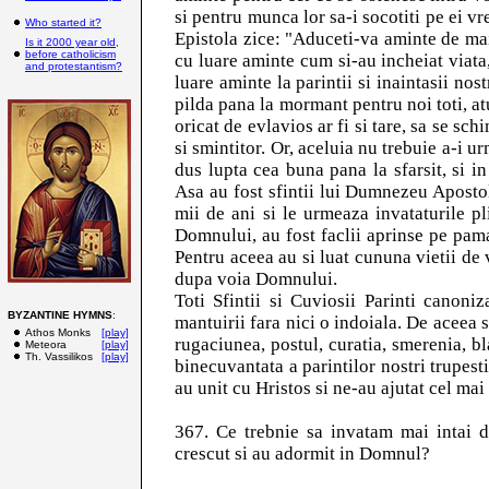
si pentru munca lor sa-i socotiti pe ei vr
Who started it?
Epistola zice: "Aduceti-va aminte de mai
Is it 2000 year old,
before catholicism
cu luare aminte cum si-au incheiat viata,
and protestantism?
luare aminte la parintii si inaintasii nos
pilda pana la mormant pentru noi toti, at
oricat de evlavios ar fi si tare, sa se s
si smintitor. Or, aceluia nu trebuie a-i u
dus lupta cea buna pana la sfarsit, si in
Asa au fost sfintii lui Dumnezeu Apostoli
mii de ani si le urmeaza invataturile pl
Domnului, au fost faclii aprinse pe paman
Pentru aceea au si luat cununa vietii de v
dupa voia Domnului.
Toti Sfintii si Cuviosii Parinti canon
BYZANTINE HYMNS
:
mantuirii fara nici o indoiala. De aceea s
Athos Monks
[play]
rugaciunea, postul, curatia, smerenia, bla
Meteora
[play]
Th. Vassilikos
[play]
binecuvantata a parintilor nostri trupesti
au unit cu Hristos si ne-au ajutat cel mai
367. Ce trebnie sa invatam mai intai de
crescut si au adormit in Domnul?