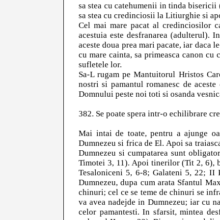
sa stea cu catehumenii in tinda bisericii 
sa stea cu credinciosii la Litiurghie si a
Cel mai mare pacat al credinciosilor ca
acestuia este desfranarea (adulterul). I
aceste doua prea mari pacate, iar daca le
cu mare cainta, sa primeasca canon cu c
sufletele lor.
Sa-L rugam pe Mantuitorul Hristos Care
nostri si pamantul romanesc de aceste 
Domnului peste noi toti si osanda vesnic
382. Se poate spera intr-o echilibrare cre
Mai intai de toate, pentru a ajunge oam
Dumnezeu si frica de El. Apoi sa traiasca
Dumnezeu si cumpatarea sunt obligatorii, a
Timotei 3, 11). Apoi tinerilor (Tit 2, 6), 
Tesaloniceni 5, 6-8; Galateni 5, 22; II
Dumnezeu, dupa cum arata Sfantul Maxi
chinuri; cel ce se teme de chinuri se inf
va avea nadejde in Dumnezeu; iar cu na
celor pamantesti. In sfarsit, mintea de