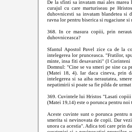
De la sfinti sa invatam mai ales marea l
curajul cu care marturiseau pe Hristos s
duhovnicesti sa invatam blandetea si 
ravna lor pentru biserica si rugaciune si 
368. In ce masura copiii, prin neraut
duhovniceasca?
Sfantul Apostol Pavel zice ca de la co
intelegerea lor prunceasca. "Fratilor, spu
minte, insa fiti desavarsiti" (I Corinte
Domnul: "Cine se va smeri pe sine ca pru
(Matei 18, 4). Iar daca cineva, prin 
intelegerea si sa aiba nerautatea, smere
nepatimirii si poate sa fie pilda de urmat
369. Cuvintele lui Hristos "Lasati copiii
(Matei 19,14) este o porunca pentru noi
Aceste cuvinte sunt o porunca pentru n
smerita si nevinovata de copii. Dar vezi
unora ca acestia". Adica toti care prin 
curateniei si a nevinovatiei pruncilor, 