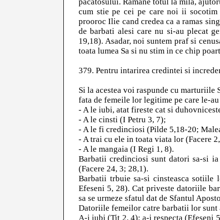
pacatosului. Ramane totul la mila, ajuto
cum stie pe cei pe care noi ii socoti
prooroc Ilie cand credea ca a ramas sing
de barbati alesi care nu si-au plecat ge
19,18). Asadar, noi suntem praf si cenus
toata lumea Sa si nu stim in ce chip poar
379. Pentru intarirea credintei si increderi
Si la acestea voi raspunde cu marturiile S
fata de femeile lor legitime pe care le-au
- A le iubi, atat fireste cat si duhovnices
- A le cinsti (I Petru 3, 7);
- A le fi credinciosi (Pilde 5,18-20; Male
- A trai cu ele in toata viata lor (Facere 
- A le mangaia (I Regi 1, 8).
Barbatii credinciosi sunt datori sa-si ia
(Facere 24, 3; 28,1).
Barbatii trbuie sa-si cinsteasca sotiile
Efeseni 5, 28). Cat priveste datoriile bar
sa se urmeze sfatul dat de Sfantul Aposto
Datoriile femeilor catre barbatii lor sunt
A-i iubi (Tit 2, 4); a-i respecta (Efeseni 5