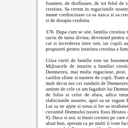
foamete, de dezbinare, de tot felul de s
crestina. Sa cerem in rugaciunile noastr
mame credincioase ca sa nasca si sa cre
si de dreapta credinta.
378. Dupa cum se stie, familia crestina t
sacru de taina divina, devenind pentru u
cat si increderea intre soti, iar copiii
propuneti pentru intarirea crestina a fam
Criza vietii de familie este un fenome
Mijloacele de intarire a familiei cres
Dumnezeu, mai multa rugaciune, post, s
cartilor sfinte si nastere de copii. Toate
mult decat noi cei randuiti de Dumnezeu 
aminte de cele ce am fagaduit lui Dumnez
de folos si celor de afara, adica tutu
slabiciunile noastre, apoi sa ne rugam 
Lui sa ne ajute si noua si lor sa straba
cuvantul Domnului nostru Iisus Hristos c
9). Daca si noi, si bunii crestini pe care
aluat bun, speram ca pe multi ii vom fac