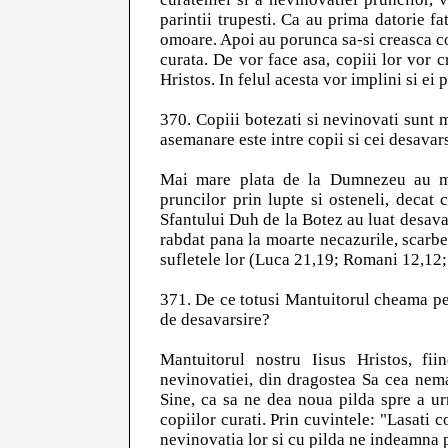
parintii trupesti. Ca au prima datorie fat
omoare. Apoi au porunca sa-si creasca cop
curata. De vor face asa, copiii lor vor c
Hristos. In felul acesta vor implini si e
370. Copiii botezati si nevinovati sunt 
asemanare este intre copii si cei desavars
Mai mare plata de la Dumnezeu au mon
pruncilor prin lupte si osteneli, decat 
Sfantului Duh de la Botez au luat desavar
rabdat pana la moarte necazurile, scarbe
sufletele lor (Luca 21,19; Romani 12,12; E
371. De ce totusi Mantuitorul cheama pe 
de desavarsire?
Mantuitorul nostru Iisus Hristos, fii
nevinovatiei, din dragostea Sa cea nema
Sine, ca sa ne dea noua pilda spre a ur
copiilor curati. Prin cuvintele: "Lasati 
nevinovatia lor si cu pilda ne indeamna pe