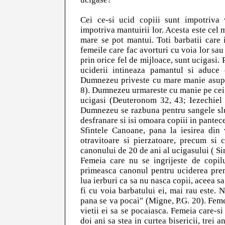
Cei ce-si ucid copiii sunt impotriva 
impotriva mantuirii lor. Acesta este cel
mare se pot mantui. Toti barbatii care 
femeile care fac avorturi cu voia lor sau
prin orice fel de mijloace, sunt ucigasi. 
uciderii intineaza pamantul si aduc
Dumnezeu priveste cu mare manie asupra
8). Dumnezeu urmareste cu manie pe cei 
ucigasi (Deuteronom 32, 43; Iezechiel
Dumnezeu se razbuna pentru sangele slu
desfranare si isi omoara copiii in pantec
Sfintele Canoane, pana la iesirea din
otravitoare si pierzatoare, precum si
canonului de 20 de ani al ucigasului ( S
Femeia care nu se ingrijeste de copilu
primeasca canonul pentru uciderea prem
lua ierburi ca sa nu nasca copii, aceea sa
fi cu voia barbatului ei, mai rau este. 
pana se va pocai" (Migne, P.G. 20). Femei
vietii ei sa se pocaiasca. Femeia care-si
doi ani sa stea in curtea bisericii, trei a