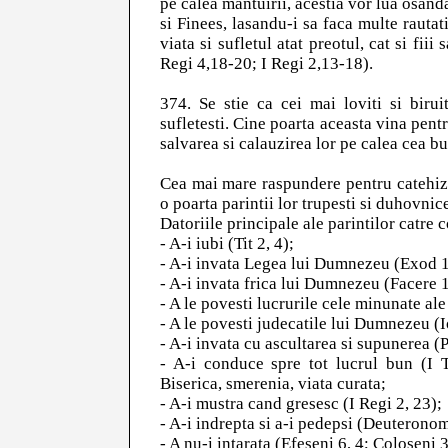
pe calea mantuirii, acestia vor lua osanda 
si Finees, lasandu-i sa faca multe rauta
viata si sufletul atat preotul, cat si fiii
Regi 4,18-20; I Regi 2,13-18).
374. Se stie ca cei mai loviti si biruit
sufletesti. Cine poarta aceasta vina pentr
salvarea si calauzirea lor pe calea cea b
Cea mai mare raspundere pentru catehizarea
o poarta parintii lor trupesti si duhovnice
Datoriile principale ale parintilor catre c
- A-i iubi (Tit 2, 4);
- A-i invata Legea lui Dumnezeu (Exod 12
- A-i invata frica lui Dumnezeu (Facere
- A le povesti lucrurile cele minunate a
- A le povesti judecatile lui Dumnezeu (Io
- A-i invata cu ascultarea si supunerea (P
- A-i conduce spre tot lucrul bun (I T
Biserica, smerenia, viata curata;
- A-i mustra cand gresesc (I Regi 2, 23);
- A-i indrepta si a-i pedepsi (Deuteronom
- A nu-i intarata (Efeseni 6, 4; Coloseni 3