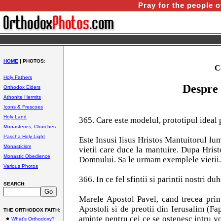
Pray for the people o
HOME
| PHOTOS
:
C
Holy Fathers
Despre c
Orthodox Elders
Athonite Hermits
Icons & Frescoes
Holy Land
365. Care este modelul, prototipul ideal p
Monasteries, Churches
Pascha Holy Light
Este Insusi Iisus Hristos Mantuitorul lu
Monasticism
vietii care duce la mantuire. Dupa Hrist
Monastic Obedience
Domnului. Sa le urmam exemplele vietii.
Various Photos
366. In ce fel sfintii si parintii nostri 
SEARCH
:
Marele Apostol Pavel, cand trecea prin 
Apostoli si de preotii din Ierusalim (Fap
THE ORTHODOX FAITH
:
aminte pentru cei ce se ostenesc intru v
What's Orthodoxy?